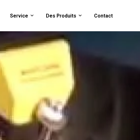
Service
Des Produits
Contact